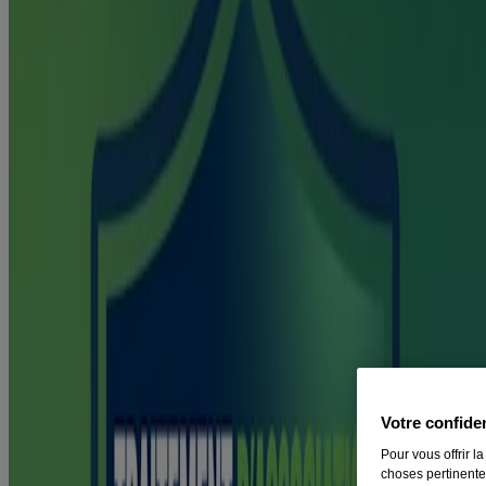
Dans le cadre du traitement d’association, le timbre vous fournira un
apport continu en nicotine, libérée lentement, et le produit
®
NICORETTE
, une dose supplémentaire de nicotine libérée
rapidement, lorsque vos pires envies de fumer se manifesteront.
Obtenez le soutien dont vous avez besoin, quand vous en avez le
plus besoin.
Votre confide
Pour vous offrir l
choses pertinentes