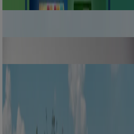
fournis que pour des raisons de commodité. Kenvue Canada Inc.
n'est pas responsable de leur contenu.
Comment maîtriser les envies de fumer
Vous devez comprendre les envies de fumer pour les surmonter et
renoncer au tabac. Découvrez nos conseils pour les gérer et arrêter
de fumer avec NICORETTE®.
En savoir plus
Que faire si vous fumez une cigarette
Ne vous laissez pas abattre si vous succombez et fumez une
cigarette. Lisez pour obtenir des conseils sur les façons de faire face
à une rechute.
En savoir plus
Conseils pour la première semaine d’abandon
Si vous tenez le coup la première semaine, vous aurez 9x plus de
chances d’arrêter de fumer pour de bon. Relevez le Défi première
semaine de NICORETTE®.
En savoir plus