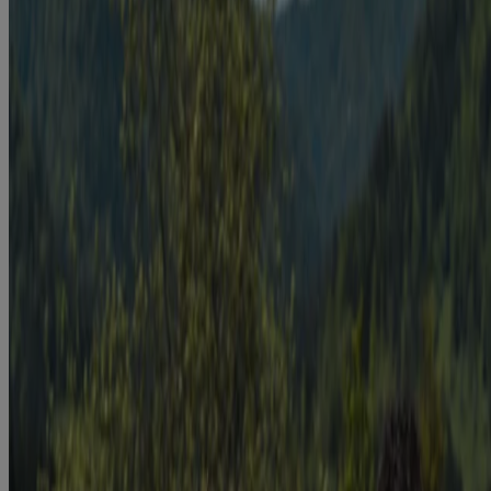
toujours l'étiquette.
®
La gamme de produits NICORETTE
comprend la gomme
®
®
NICORETTE
, la pastille NICORETTE
, l’inhalateur
®
®
NICORETTE
et le vaporisateur buccal NICORETTE
®
®
VAPOÉCLAIR
. Les produits NICORETTE
sont des aides de
renoncement au tabac qui contiennent de la nicotine.
À utiliser uniquement par les adultes qui essaient d'arrêter de fumer.
AVERTISSEMENT : Ces produits contiennent de la nicotine. La
nicotine crée une forte dépendance.
Les informations contenues dans ce site ne doivent pas être
considérées comme des conseils de nature médicale, et ne doivent en
aucun cas se substituer aux conseils et aux services professionnels
émanant d’un médecin ou de tout professionnel de la santé qualifié
qui connaît bien votre dossier médical. Le contenu de ce site est
exclusivement fourni à titre éducatif et d’information générale sur le
produit. Si vous avez des questions, veuillez vous adresser à votre
médecin ou à un pharmacien.