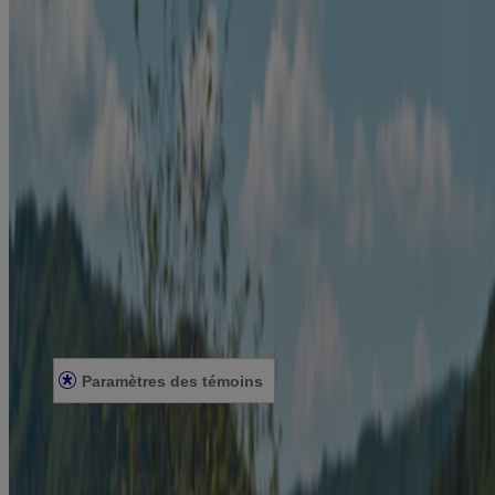
Liens rapides
Produits
Préparez-vous à cesser de fumer
À propos de Nicorette
Nous contacter
Développement durable
Professionnels de la santé
Renseignements utiles
Conditions générales
Énoncé de confidentialité
Plan du site
Ressources utiles
Énoncé sur L’acessibilité
Paramètres des témoins
© Kenvue Canada Inc. 2025. Tous droits réservés. Ce site Web est
destiné aux visiteurs du Canada. Les marques de tiers utilisées ici
sont des marques de commerce de leurs propriétaires respectifs.
Assurez-vous que ce produit vous convient. Lisez et respectez