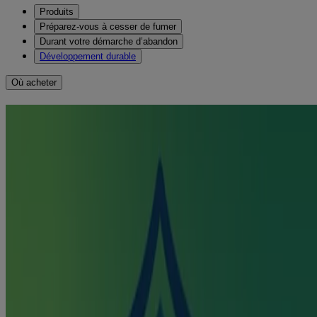
Produits
Préparez-vous à cesser de fumer
Durant votre démarche d’abandon
Développement durable
Où acheter
UNE ASSOCIATION
GAGNANTE
Le traitement d’association est 30 % plus efficace que
l’utilisation d’un seul produit.
Le traitement d’association
®
Appliquez un
timbre NICODERM
le matin, pour un soutien
constant toute la journée contre les symptômes de sevrage, et
®
employez un produit NICORETTE
(
VapoÉclair®
,
gomme
,
inhalateur
ou
pastille
) pour un appui supplémentaire lorsque
surviennent vos envies de fumer les plus difficiles à gérer.