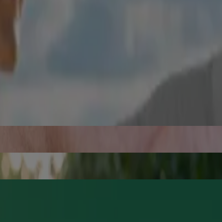
voir, comme sur le frigo. Cet optimisme vous sera utile lorsque vous
s aider à poursuivre votre journée.
-symptoms-associated-with-quitting-tobacco
esponsable de leur contenu.
our en savoir plus.
E POUR ARRÊTER® de NICORETTE®.