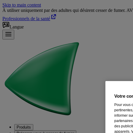
Skip to main content
À utiliser uniquement par des adultes qui désirent cesser de fumer. 
Professionnels de la santé
Langue
Votre con
Pour vous o
pertinentes,
informer su
partenaires
des publici
Produits
appareils. 