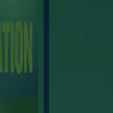
s marques de commerce de leurs propriétaires respectifs. Assurez-vous
®
®
vaporisateur buccal NICORETTE
VAPOÉCLAIR
. Les produits
e crée une forte dépendance.
 substituer aux conseils et aux services professionnels émanant d’un
itre éducatif et d’information générale sur le produit. Si vous avez des