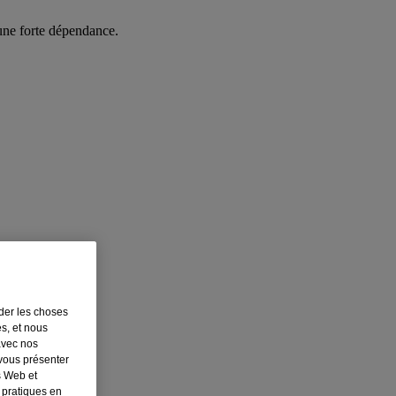
une forte dépendance.
rder les choses
es, et nous
avec nos
 vous présenter
s Web et
 pratiques en