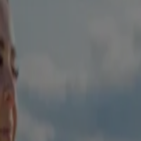
ituation où vous auriez normalement allumé une cigarette, essayez de
 magasinage).
ière semaine où vos envies de fumer seront les plus fortes.
tes une promenade (l’exercice est aussi un excellent moyen de contrer
per court à toutes vos relations, mais soyez prêt!
sevrage. Pour vous aider à maîtriser une envie de fumer dans une
.