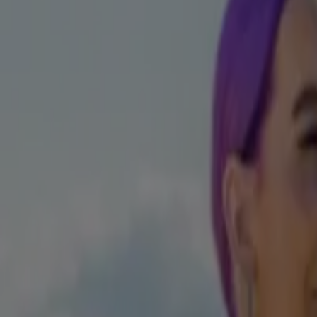
es amis? Lorsque vous êtes stressé?
e habitude ne se fait pas du jour au lendemain. Dans n’importe quelle s
ez d'aller dans un endroit que vous n'associez pas à la cigarette (cinéma,
consommer dans la mesure du possible, en particulier au cours de la prem
 moyens de vous détendre. Appelez un ami, écoutez de la musique ou fai
plutôt une petite promenade.
tres personnes qui fument; vous n’avez pas nécessairement besoin de cou
 aider à surmonter les envies de fumer en soulageant les symptômes de 
essez la liste de toutes les raisons pour lesquelles vous voulez y arriver