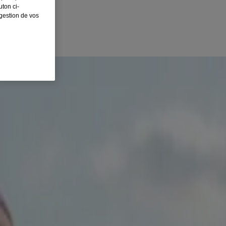
ton ci-
 gestion de vos
. Vous devez comprendre vos envies pour les surmonter et vous
s de fumer et à soulager les symptômes de sevrage.
 vous renforcerez votre volonté et augmenterez vos chances de cesser de
que l'odeur ou la consommation de café pourrait être l'un de vos