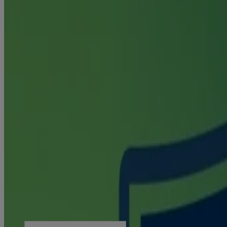
Liens rapides
Produits
Préparez-vous à cesser de fumer
À propos de Nicorette
Nous contacter
Développement durable
Professionnels de la santé
Renseignements utiles
Conditions générales
Énoncé de confidentialité
Plan du site
Ressources utiles
Énoncé sur L’acessibilité