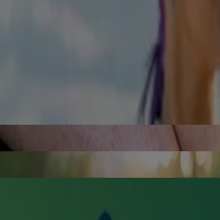
sur un bout de papier et accrochez-le là où vous ne manquerez pas de le 
ence à soulager les envies de fumer en 30 secondes seulement, pour vou
obacco/withdrawal-fact-sheet#what-are-some-of-the-nicotine-withdrawal
ournis que pour des raisons de commodité. Kenvue Canada Inc. n'est pas r
couvrent une partie du coût des TRN NICORETTE®. Visitez notre site p
 facteurs à envisager au préalable. Essayez le programme RÉDUIR
ombattre les symptômes de sevrage et les envies de fumer.