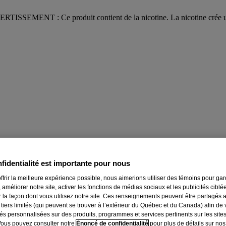
AVERTISSEMENT : Ce produit contient de la nicotine. La nicotine crée 
fidentialité est importante pour nous
ffrir la meilleure expérience possible, nous aimerions utiliser des témoins pour ga
 améliorer notre site, activer les fonctions de médias sociaux et les publicités ciblé
r la façon dont vous utilisez notre site. Ces renseignements peuvent être partagés 
 tiers limités (qui peuvent se trouver à l’extérieur du Québec et du Canada) afin de
tés personnalisées sur des produits, programmes et services pertinents sur les site
Vous pouvez consulter notre
Énoncé de confidentialité
pour plus de détails sur nos