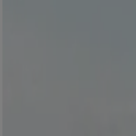
Fumez-vous pendant vos pauses? Lorsque vous prenez un verre avec d
Prendre une nouvelle habitude nécessite du temps, et rompre un
faire quelque chose de nouveau.
Plutôt que d'aller boire un verre à votre endroit habituel, essay
Si l'alcool est l'un de vos déclencheurs, essayez d'éviter d’en 
Si le stress vous donne envie d’une cigarette, trouvez d'autres
le stress!)
Si d’habitude, vous fumez après le souper, levez-vous et faites 
Soyez prêt
Nous savons qu'il peut être difficile de ne pas fumer en présence d'au
®
Les produits NICORETTE
, en plus de votre volonté, peuvent vous
situation sociale, essayez la
gomme Nicorette
.
Concentrez-vous sur le positif
Concentrez-vous sur les raisons qui vous incitent à arrêter de fumer. Dr