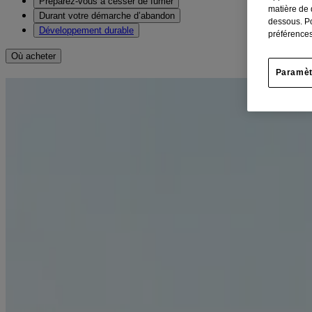
Préparez-vous à cesser de fumer
matière de 
Durant votre démarche d’abandon
dessous. Po
Développement durable
préférences
Où acheter
Paramèt
Comment maîtriser les envies d
Lorsque vous commencez à renoncer au tabac, les envies de fumer 
libérer du tabagisme. Nous sommes là pour vous aider! Nous avons
Trouvez ce qui provoque vos envies de fum
Écrivez toutes les choses ou les situations qui vous donnent envie de 
1
fumer pour de bon
.
Par exemple, si vous avez l'habitude de fumer une cigarette avec votre 
déclencheurs. Essayez plutôt de boire autre chose, comme du thé ou du
Évitez les déclencheurs en changeant vos h