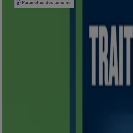
Paramètres des témoins
© Kenvue Canada Inc. 2025. Tous droits réservés. Ce site Web est dest
que ce produit vous convient. Lisez et respectez toujours l'étiquette.
®
La gamme de produits NICORETTE
comprend la gomme NICO
®
NICORETTE
sont des aides de renoncement au tabac qui contiennen
À utiliser uniquement par les adultes qui essaient d'arrêter de fume
Les informations contenues dans ce site ne doivent pas être considéré
médecin ou de tout professionnel de la santé qualifié qui connaît bien 
questions, veuillez vous adresser à votre médecin ou à un pharmacien