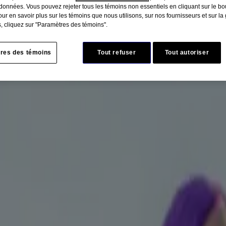
données. Vous pouvez rejeter tous les témoins non essentiels en cliquant sur le bou
ur en savoir plus sur les témoins que nous utilisons, sur nos fournisseurs et sur la
, cliquez sur "Paramètres des témoins".
res des témoins
Tout refuser
Tout autoriser
e fumer
1
et les symptômes de sevrage de la nicotine peuvent être intenses
 rassemblé quelques conseils pour vous aider à prévenir les envie
er
fumer, c’est-à-dire vos déclencheurs! En les limitant ou en les évitant,
café du matin, vous associez peut-être le café et la cigarette, de sorte 
 jus, pour voir si cela vous aide!
1
abitudes