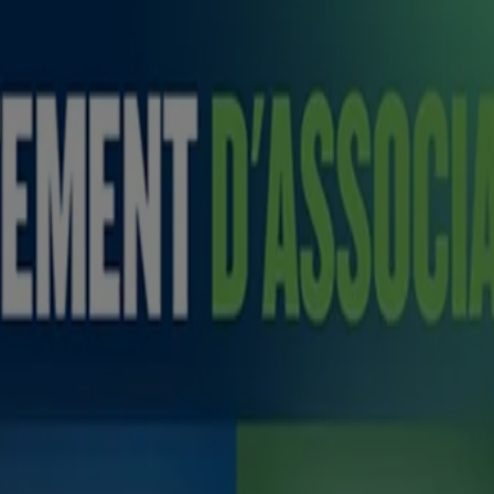
iné aux visiteurs du Canada. Les marques de tiers utilisées ici sont de
®
®
®
RETTE
, la pastille NICORETTE
, l’inhalateur NICORETTE
et le 
t de la nicotine.
r. AVERTISSEMENT : Ces produits contiennent de la nicotine. La nicotin
es comme des conseils de nature médicale, et ne doivent en aucun cas se
votre dossier médical. Le contenu de ce site est exclusivement fourni à t
.