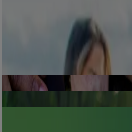
Gardez ces idées positives à l’esprit ou, mieux encore, inscrivez-les 
devrez dire « non » à une autre cigarette.
Soulagez vos envies de fumer
Le
vaporisateur buccal Nicorette VapoÉclair
agit rapidement : il comm
Références
https://www.cancer.gov/about-cancer/causes-prevention/risk/t
Voir 1 sur 1
Les liens vers les articles et les sites web d'autres parties ne sont f
Remboursement du produit
Environ le quart des régimes privés d’assurance-maladie au Canada 
En savoir plus
Comment cesser de fumer graduellement
Renseignez-vous sur le renoncement graduel au tabac et sur les
En savoir plus
Le traitement d’association
Découvrez comment le traitement d’association NICORETTE® aide à c
En savoir plus